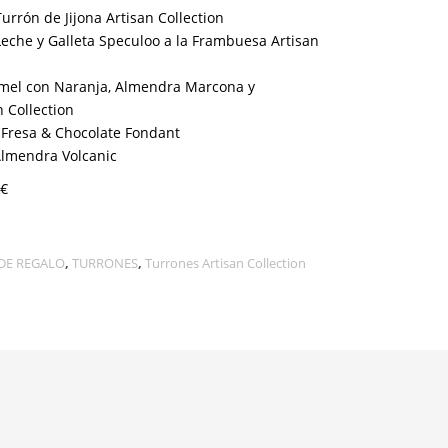
urrón de Jijona Artisan Collection
Leche y Galleta Speculoo a la Frambuesa Artisan
mel con Naranja, Almendra Marcona y
n Collection
 Fresa & Chocolate Fondant
lmendra Volcanic
€
DE REGALO
,
TURRONES
,
Turrones Artisan Collection