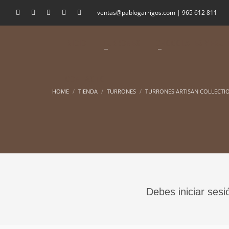
ventas@pablogarrigos.com | 965 612 811
INICIO
TURRONES
CHOCOLATES Y FRUI
CONTACTO
HOME
TIENDA
TURRONES
TURRONES ARTISAN COLLECTI
Debes iniciar sesi