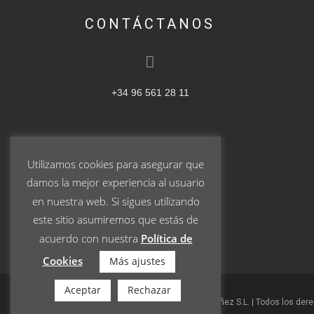
CONTÁCTANOS
+34 96 561 28 11
Utilizamos cookies para asegurar que
ventas@pablogarrigos.com
damos la mejor experiencia al usuario
en nuestra web. Si sigues utilizando
este sitio asumiremos que estás de
acuerdo con nuestra
Política de
Cookies
Más ajustes
Aceptar
Rechazar
© 2023 Turrones Pablo Garrigós Ibáñez S.L. | Todos los der