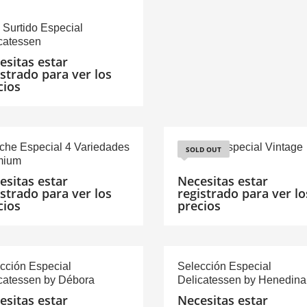
 Surtido Especial
catessen
esitas estar
istrado para ver los
cios
che Especial 4 Variedades
Estuche Especial Vintage
SOLD OUT
mium
esitas estar
Necesitas estar
istrado para ver los
registrado para ver lo
cios
precios
cción Especial
Selección Especial
catessen by Débora
Delicatessen by Henedina
esitas estar
Necesitas estar