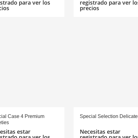
istrado para ver los
registrado para ver lo
cios
precios
ial Case 4 Premium
Special Selection Delicat
eties
esitas estar
Necesitas estar
istrado para ver los
registrado para ver lo