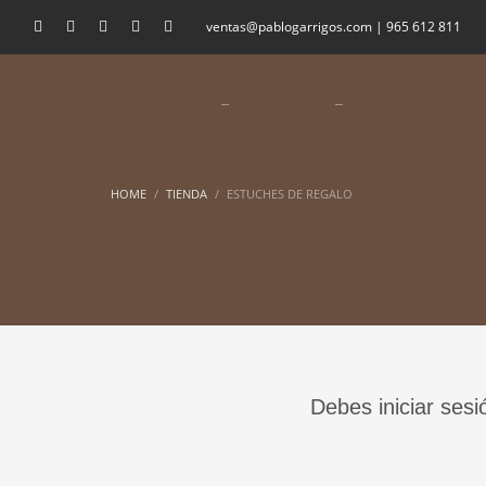
ventas@pablogarrigos.com | 965 612 811
INICIO
TURRONES
CHOCOLATES Y FRUI
CONTACTO
HOME
TIENDA
ESTUCHES DE REGALO
Debes iniciar sesi