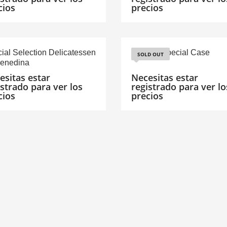
cios
precios
ial Selection Delicatessen
Vintage Special Case
SOLD OUT
enedina
esitas estar
Necesitas estar
istrado para ver los
registrado para ver lo
cios
precios