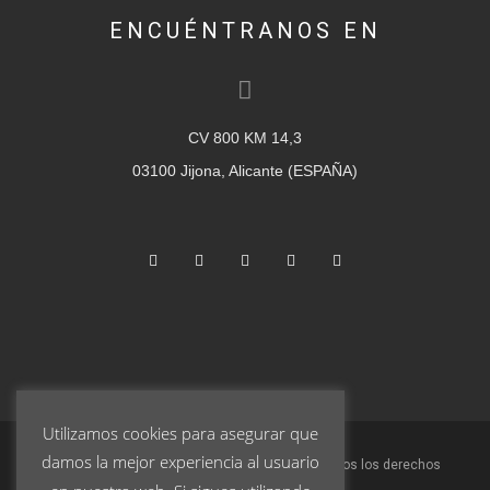
ENCUÉNTRANOS EN
CV 800 KM 14,3
03100 Jijona, Alicante (ESPAÑA)
Utilizamos cookies para asegurar que
damos la mejor experiencia al usuario
© 2023 Turrones Pablo Garrigós Ibáñez S.L. | Todos los derechos