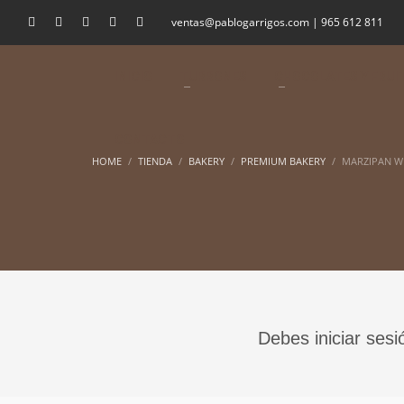
ventas@pablogarrigos.com | 965 612 811
INICIO
TURRONES
CHOCOLATES Y FRUI
CONTACTO
HOME
TIENDA
BAKERY
PREMIUM BAKERY
MARZIPAN W
Debes iniciar sesi