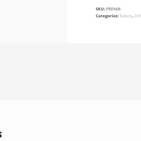
SKU:
PRPA06
Categorías:
Bakery
,
PA
S