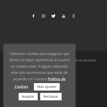
Utilizamos cookies para asegurar que
damos la mejor experiencia al usuario
© 2023 Turrones Pablo Garrigós Ibáñez S.L. | Todos los derechos
en nuestra web. Si sigues utilizando
reservados.
este sitio asumiremos que estás de
acuerdo con nuestra
Política de
Aviso Legal
Cookies
Más ajustes
Política de Privacidad
Términos y condiciones
Aceptar
Rechazar
Política de Cookies