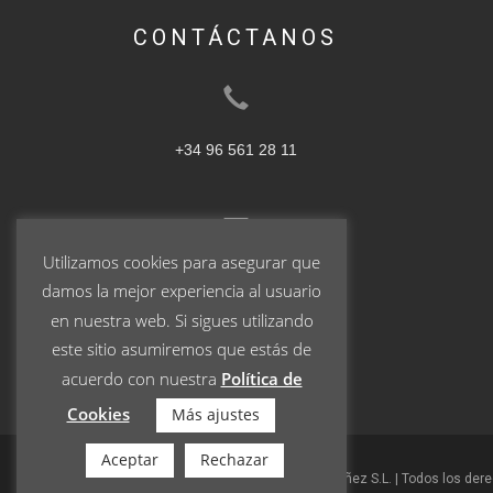
CONTÁCTANOS
+34 96 561 28 11
Utilizamos cookies para asegurar que
ventas@pablogarrigos.com
damos la mejor experiencia al usuario
en nuestra web. Si sigues utilizando
este sitio asumiremos que estás de
acuerdo con nuestra
Política de
Cookies
Más ajustes
Aceptar
Rechazar
© 2023 Turrones Pablo Garrigós Ibáñez S.L. | Todos los der