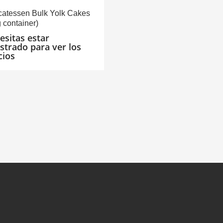
catessen Bulk Yolk Cakes
g container)
esitas estar
istrado para ver los
cios