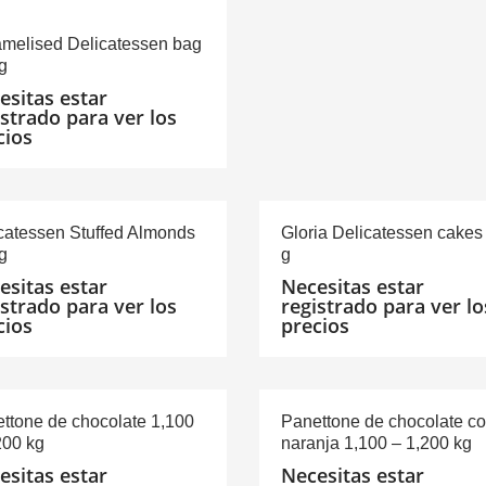
melised Delicatessen bag
g
esitas estar
istrado para ver los
cios
catessen Stuffed Almonds
Gloria Delicatessen cakes
g
g
esitas estar
Necesitas estar
istrado para ver los
registrado para ver lo
cios
precios
ttone de chocolate 1,100
Panettone de chocolate c
200 kg
naranja 1,100 – 1,200 kg
esitas estar
Necesitas estar