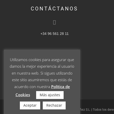
CONTÁCTANOS
+34 96 561 28 11
Utilizamos cookies para asegurar que
ventas@pablogarrigos.com
damos la mejor experiencia al usuario
en nuestra web. Si sigues utilizando
este sitio asumiremos que estás de
acuerdo con nuestra
Política de
Cookies
Más ajustes
Aceptar
Rechazar
© 2023 Turrones Pablo Garrigós Ibáñez S.L. | Todos los der