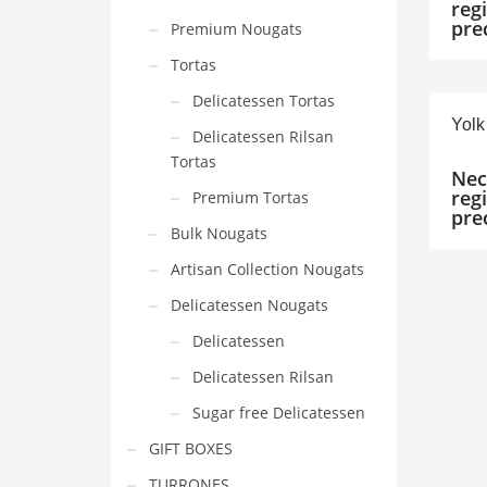
reg
pre
Premium Nougats
Tortas
Delicatessen Tortas
Yolk
Delicatessen Rilsan
Tortas
Nec
reg
Premium Tortas
pre
Bulk Nougats
Artisan Collection Nougats
Delicatessen Nougats
Delicatessen
Delicatessen Rilsan
Sugar free Delicatessen
GIFT BOXES
TURRONES