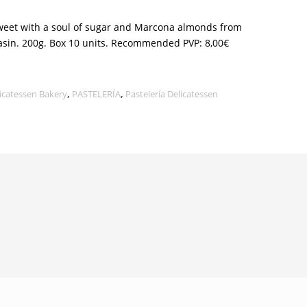
sweet with a soul of sugar and Marcona almonds from
sin. 200g. Box 10 units. Recommended PVP: 8,00€
icatessen Bakery
,
PASTELERÍA
,
Pastelería Delicatessen