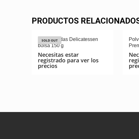
PRODUCTOS RELACIONADO
Garrapiñadas Delicatessen
Polv
SOLD OUT
bolsa 150 g
Prem
Necesitas estar
Nec
registrado para ver los
reg
precios
pre