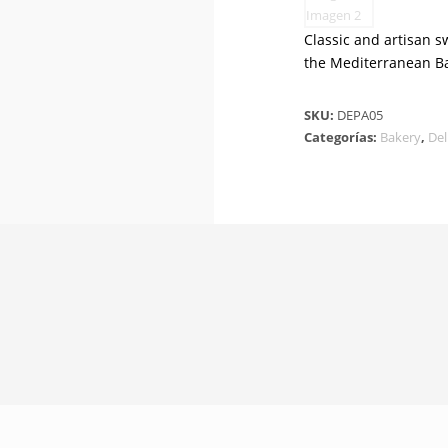
Classic and artisan 
the Mediterranean Ba
SKU:
DEPA05
Categorías:
Bakery
,
Del