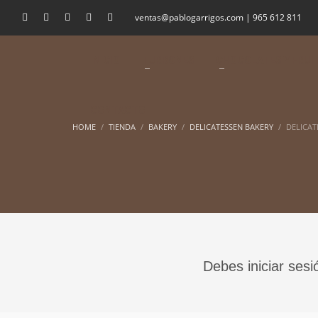
ventas@pablogarrigos.com | 965 612 811
INICIO
TURRONES
CHOCOLATES Y FRUI
CONTACTO
HOME
TIENDA
BAKERY
DELICATESSEN BAKERY
DELICAT
Debes iniciar sesi