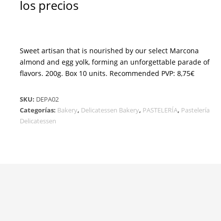
los precios
Sweet artisan that is nourished by our select Marcona
almond and egg yolk, forming an unforgettable parade of
flavors. 200g. Box 10 units. Recommended PVP: 8,75€
SKU:
DEPA02
Categorías:
Bakery
,
Delicatessen Bakery
,
PASTELERÍA
,
Pastelería
Delicatessen