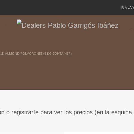
IR A LA
TÉS
PA
ULK ALMOND POLVORONES (4 KG CONTAINER)
ón o registrarte para ver los precios (en la esquina