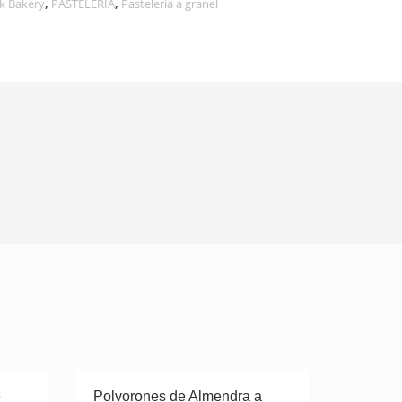
k Bakery
,
PASTELERÍA
,
Pastelería a granel
e
Polvorones de Almendra a