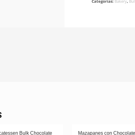
Categorías:
Bakery
,
Bul
S
catessen Bulk Chocolate
Mazapanes con Chocolat