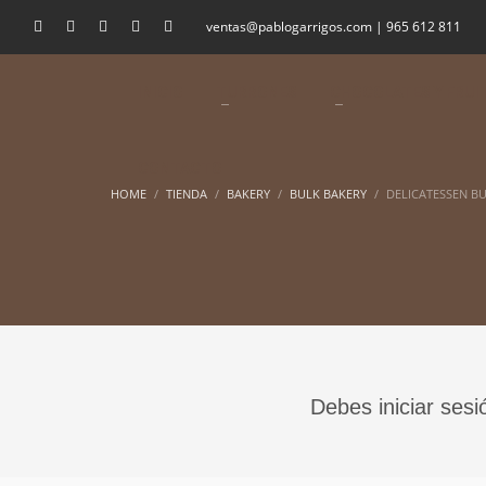
ventas@pablogarrigos.com | 965 612 811
INICIO
TURRONES
CHOCOLATES Y FRUI
CONTACTO
HOME
TIENDA
BAKERY
BULK BAKERY
DELICATESSEN B
Debes iniciar sesi