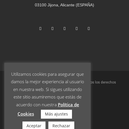
03100 Jijona, Alicante (ESPAÑA)
Utilizamos cookies para asegurar que
damos la mejor experiencia al usuario
© 2023 Turrones Pablo Garrigós Ibáñez S.L. | Todos los derechos
en nuestra web. Si sigues utilizando
reservados.
este sitio asumiremos que estás de
acuerdo con nuestra
Política de
Aviso Legal
Cookies
Más ajustes
Política de Privacidad
Términos y condiciones
Aceptar
Rechazar