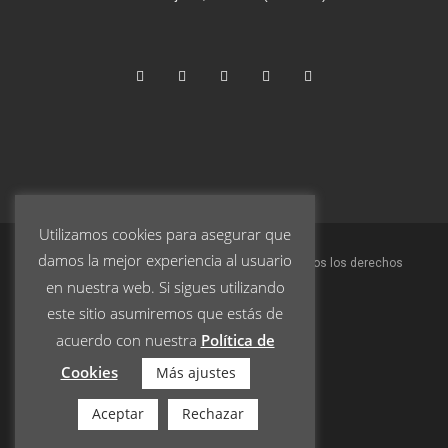
Utilizamos cookies para asegurar que
damos la mejor experiencia al usuario
© 2023 Turrones Pablo Garrigós Ibáñez S.L. | Todos los derechos
en nuestra web. Si sigues utilizando
reservados.
este sitio asumiremos que estás de
acuerdo con nuestra
Política de
Aviso Legal
Cookies
Más ajustes
Política de Privacidad
Términos y condiciones
Aceptar
Rechazar
Política de Cookies