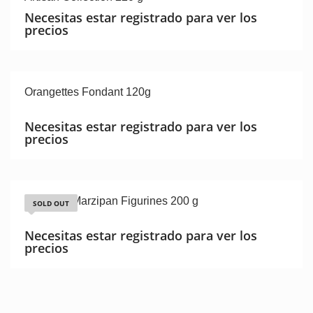
Necesitas estar registrado para ver los
precios
Orangettes Fondant 120g
Necesitas estar registrado para ver los
precios
Premium Marzipan Figurines 200 g
SOLD OUT
Necesitas estar registrado para ver los
precios