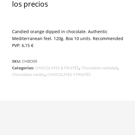
los precios
Candied orange dipped in chocolate. Authentic
Mediterranean feel. 120g. Box 10 units. Recommended
PVP: 6,15 €
SKU:
CHBO09
Categorías:
CHOCOLATES & FRUITÉS
,
Chocolates variedad
,
Chocolates variety
,
CHOCOLATES Y FRUITÉS