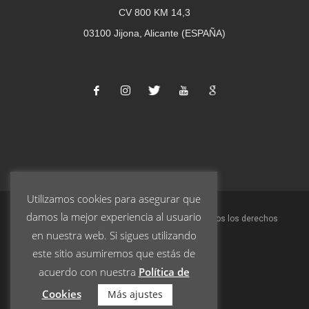
CV 800 KM 14,3
03100 Jijona, Alicante (ESPAÑA)
Utilizamos cookies para asegurar que
damos la mejor experiencia al usuario
© 2023 Turrones Pablo Garrigós Ibáñez S.L. | Todos los derechos
en nuestra web. Si sigues utilizando
reservados.
este sitio asumiremos que estás de
acuerdo con nuestra
Política de
Aviso Legal
Cookies
Más ajustes
Política de Privacidad