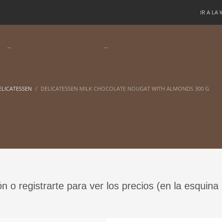
IR A LA
CHOCOLATES Y FRUITÉS
PASTELERÍA
ESTUCHES DE REG
ELICATESSEN
DELICATESSEN MILK CHOCOLATE NOUGAT WITH ALMONDS 300 G
ón o registrarte para ver los precios (en la esquina