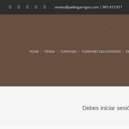
ventas@pablogarrigos.com | 965 612 811
INICIO
TURRONES
HOME
TIENDA
TURRONES
TURRONES DELICATESSEN
D
Debes iniciar sesi