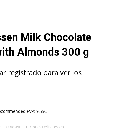
ssen Milk Chocolate
ith Almonds 300 g
ar registrado para ver los
Recommended PVP: 9,55€
n
,
TURRONES
,
Turrones Delicatessen