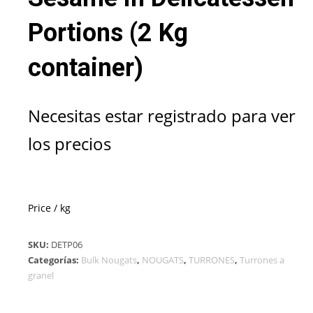
Portions (2 Kg
container)
Necesitas estar registrado para ver
los precios
Price / kg
SKU:
DETP06
Categorías:
Bulk Nougats
,
NOUGATS
,
TURRONES
,
Turrones a
granel