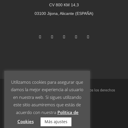
CV 800 KM 14,3
03100 Jijona, Alicante (ESPAÑA)
Utilizamos cookies para asegurar que
damos la mejor experiencia al usuario
© 2023 Turrones Pablo Garrigós Ibáñez S.L. | Todos los derechos
en nuestra web. Si sigues utilizando
reservados.
este sitio asumiremos que estás de
acuerdo con nuestra
Política de
Aviso Legal
Cookies
Más ajustes
Política de Privacidad