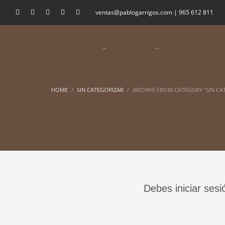
ventas@pablogarrigos.com | 965 612 811
INICIO
TURRONES
CHOCOLATES Y FRUI
CONTACTO
HOME
SIN CATEGORIZAR
ARCHIVE FROM CATEGORY "SIN CA
Debes iniciar sesi